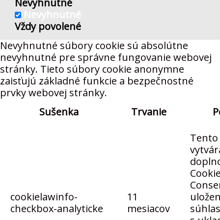
Nevyhnutné
Nevyhnutné
Vždy povolené
Nevyhnutné súbory cookie sú absolútne
nevyhnutné pre správne fungovanie webovej
stránky. Tieto súbory cookie anonymne
zaisťujú základné funkcie a bezpečnostné
prvky webovej stránky.
Sušenka
Trvanie
P
Tento 
vytvár
dopln
Cooki
Conse
cookielawinfo-
11
uložen
checkbox-analyticke
mesiacov
súhla