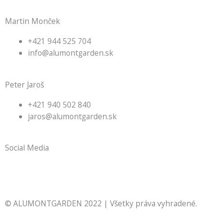
Martin Monček
+421 944 525 704
info@alumontgarden.sk
Peter Jaroš
+421 940 502 840
jaros@alumontgarden.sk
Social Media
F
I
P
a
n
h
© ALUMONTGARDEN 2022 | Všetky práva vyhradené.