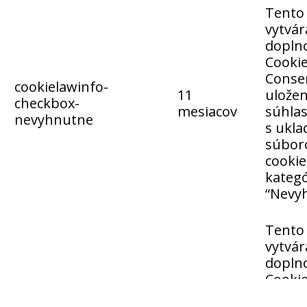
Tento 
vytvár
dopln
Cooki
Conse
cookielawinfo-
11
uložen
checkbox-
mesiacov
súhla
nevyhnutne
s ukl
súbor
cookie
kategó
“Nevy
Tento 
vytvár
dopln
Cooki
Conse