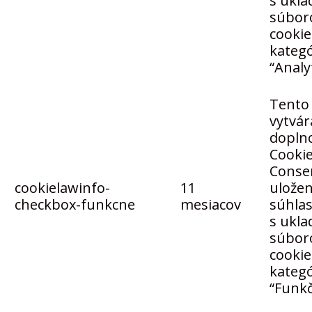
s ukl
súbor
cookie
kategó
“Analy
Tento 
vytvár
dopln
Cooki
Conse
cookielawinfo-
11
uložen
checkbox-funkcne
mesiacov
súhla
s ukl
súbor
cookie
kategó
“Funkč