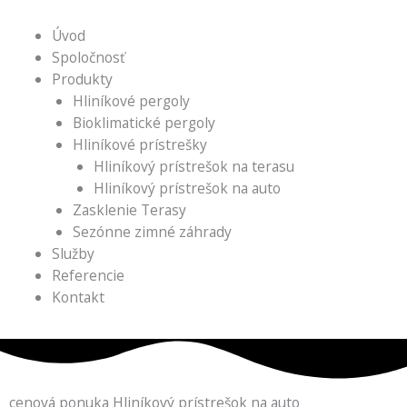
Úvod
Spoločnosť
Produkty
Hliníkové pergoly
Bioklimatické pergoly
Hliníkové prístrešky
Hliníkový prístrešok na terasu
Hliníkový prístrešok na auto
Zasklenie Terasy
Sezónne zimné záhrady
Služby
Referencie
Kontakt
cenová ponuka Hliníkový prístrešok na auto