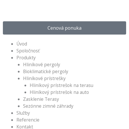
Preskočiť
na
obsah
Cenová ponuka
Menu
Úvod
Spoločnosť
Produkty
Hliníkové pergoly
Bioklimatické pergoly
Hliníkové prístrešky
Hliníkový prístrešok na terasu
Hliníkový prístrešok na auto
Zasklenie Terasy
Sezónne zimné záhrady
Služby
Referencie
Kontakt