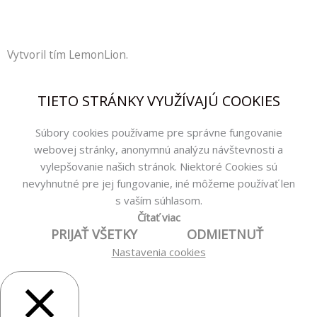
c
s
o
e
t
n
Vytvoril tím LemonLion.
b
a
e
o
g
-
TIETO STRÁNKY VYUŽÍVAJÚ COOKIES
o
r
a
Súbory cookies používame pre správne fungovanie
webovej stránky, anonymnú analýzu návštevnosti a
k
a
l
vylepšovanie našich stránok. Niektoré Cookies sú
nevyhnutné pre jej fungovanie, iné môžeme používať len
-
m
t
s vaším súhlasom.
Čítať viac
PRIJAŤ VŠETKY
ODMIETNUŤ
f
Nastavenia cookies