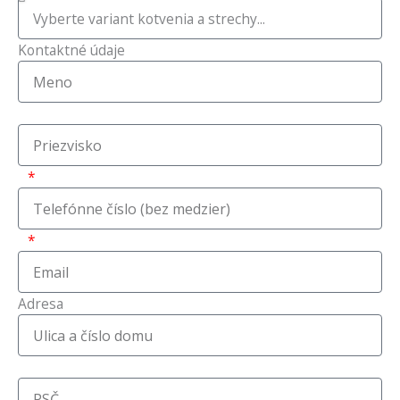
k
a
l
-
m
t
Kontaktné údaje
f
Adresa