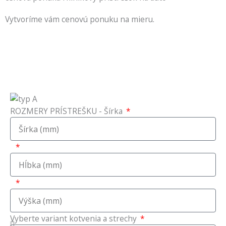
Vytvoríme vám cenovú ponuku na mieru.
F
I
P
a
n
h
c
s
o
ROZMERY PRÍSTREŠKU - Šírka
e
t
n
b
a
e
o
g
-
o
r
a
Vyberte variant kotvenia a strechy