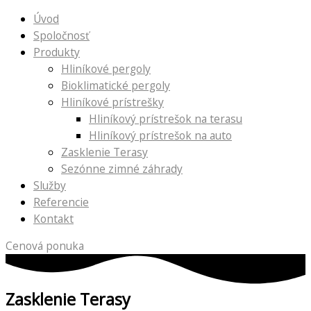
Úvod
Spoločnosť
Produkty
Hliníkové pergoly
Bioklimatické pergoly
Hliníkové prístrešky
Hliníkový prístrešok na terasu
Hliníkový prístrešok na auto
Zasklenie Terasy
Sezónne zimné záhrady
Služby
Referencie
Kontakt
Cenová ponuka
Zasklenie Terasy