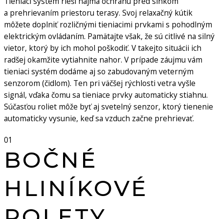
Tieniaci systém rieši najmä ochranu pred slnkom
a prehrievaním priestoru terasy. Svoj relaxačný kútik
môžete doplniť rozličnými tieniacimi prvkami s pohodlným
elektrickým ovládaním. Pamätajte však, že sú citlivé na silný
vietor, ktorý by ich mohol poškodiť. V takejto situácii ich
radšej okamžite vytiahnite nahor. V prípade záujmu vám
tieniaci systém dodáme aj so zabudovaným veterným
senzorom (čidlom). Ten pri väčšej rýchlosti vetra vyšle
signál, vďaka čomu sa tieniace prvky automaticky stiahnu.
Súčasťou roliet môže byť aj svetelný senzor, ktorý tienenie
automaticky vysunie, keď sa vzduch začne prehrievať.
01
BOČNÉ
HLINÍKOVÉ
ROLETY