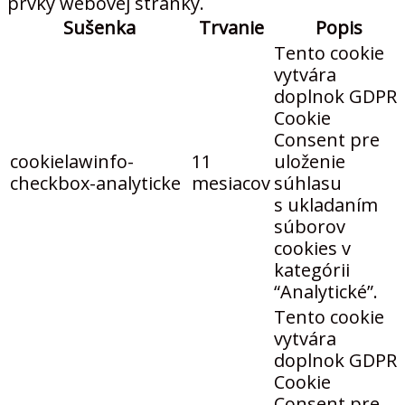
prvky webovej stránky.
Sušenka
Trvanie
Popis
Tento cookie
vytvára
doplnok GDPR
Cookie
Consent pre
cookielawinfo-
11
uloženie
checkbox-analyticke
mesiacov
súhlasu
s ukladaním
súborov
cookies v
kategórii
“Analytické”.
Tento cookie
vytvára
doplnok GDPR
Cookie
Consent pre