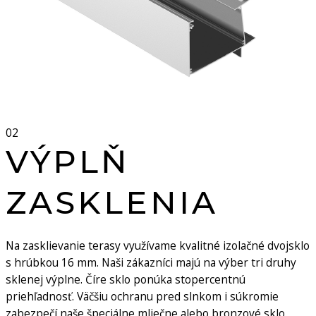
02
VÝPLŇ
ZASKLENIA
Na zasklievanie terasy využívame kvalitné izolačné dvojsklo
s hrúbkou 16 mm. Naši zákazníci majú na výber tri druhy
sklenej výplne. Číre sklo ponúka stopercentnú
priehľadnosť. Väčšiu ochranu pred slnkom i súkromie
zabezpečí naše špeciálne mliečne alebo bronzové sklo.