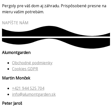
Pergoly pre váš dom aj záhradu. Prispôsobené presne na
mieru vašim potrebám.
NAPÍŠTE NÁM
Alumontgarden
Obchodné podmienky
Cookies GDPR
Martin Monček
+421 944 525 704
info@alumontgarden.sk
Peter Jaroš