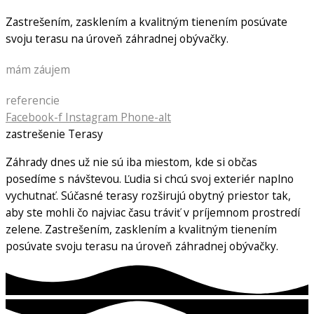
Zastrešením, zasklením a kvalitným tienením posúvate
svoju terasu na úroveň záhradnej obývačky.
mám záujem
referencie
Facebook-f
Instagram
Phone-alt
zastrešenie Terasy
Záhrady dnes už nie sú iba miestom, kde si občas
posedíme s návštevou. Ľudia si chcú svoj exteriér naplno
vychutnať. Súčasné terasy rozširujú obytný priestor tak,
aby ste mohli čo najviac času tráviť v príjemnom prostredí
zelene. Zastrešením, zasklením a kvalitným tienením
posúvate svoju terasu na úroveň záhradnej obývačky.