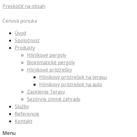
Preskočiť na obsah
Cenová ponuka
Úvod
Spoločnosť
Produkty
Hliníkové pergoly
Bioklimatické pergoly
Hliníkové prístrešky
Hliníkový prístrešok na terasu
Hliníkový prístrešok na auto
Zasklenie Terasy
Sezónne zimné záhrady
Služby
Referencie
Kontakt
Menu