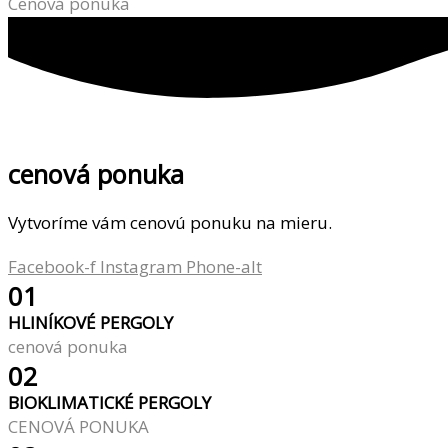
Cenová ponuka
cenová ponuka
Vytvoríme vám cenovú ponuku na mieru.
Facebook-f
Instagram
Phone-alt
01
HLINÍKOVÉ PERGOLY
cenová ponuka
02
BIOKLIMATICKÉ PERGOLY
CENOVÁ PONUKA