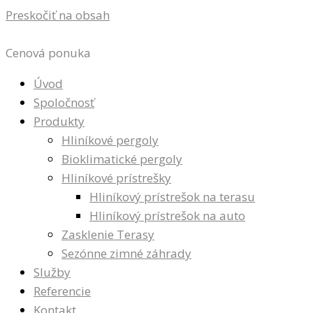
Preskočiť na obsah
Cenová ponuka
Úvod
Spoločnosť
Produkty
Hliníkové pergoly
Bioklimatické pergoly
Hliníkové prístrešky
Hliníkový prístrešok na terasu
Hliníkový prístrešok na auto
Zasklenie Terasy
Sezónne zimné záhrady
Služby
Referencie
Kontakt