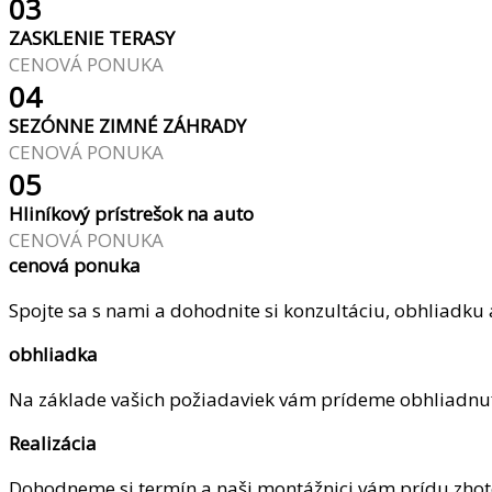
03
ZASKLENIE TERASY
CENOVÁ PONUKA
04
SEZÓNNE ZIMNÉ ZÁHRADY
CENOVÁ PONUKA
05
Hliníkový prístrešok na auto
CENOVÁ PONUKA
cenová ponuka
Spojte sa s nami a dohodnite si konzultáciu, obhliadku
obhliadka
Na základe vašich požiadaviek vám prídeme obhliadnuť 
Realizácia
Dohodneme si termín a naši montážnici vám prídu zhoto