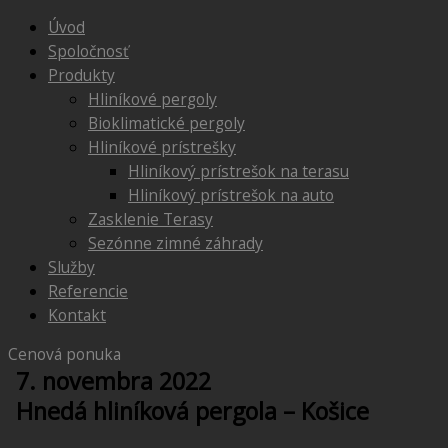
Úvod
Spoločnosť
Produkty
Hliníkové pergoly
Bioklimatické pergoly
Hliníkové prístrešky
Hliníkový prístrešok na terasu
Hliníkový prístrešok na auto
Zasklenie Terasy
Sezónne zimné záhrady
Služby
Referencie
Kontakt
Cenová ponuka
7. novembra 2022
Hnedá hliníková pergola – Košice