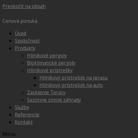
Preskočiť na obsah
Cenová ponuka
Úvod
Spoločnosť
Produkty
Hliníkové pergoly
Bioklimatické pergoly
Hliníkové prístrešky
Hliníkový prístrešok na terasu
Hliníkový prístrešok na auto
Zasklenie Terasy
Sezónne zimné záhrady
Služby
Referencie
Kontakt
Menu