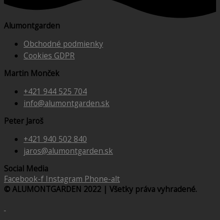
Alumontgarden
Obchodné podmienky
Cookies GDPR
Martin Monček
+421 944 525 704
info@alumontgarden.sk
Peter Jaroš
+421 940 502 840
jaros@alumontgarden.sk
Social Media
Facebook-f
Instagram
Phone-alt
© ALUMONTGARDEN 2022 | Všetky práva vyhradené.