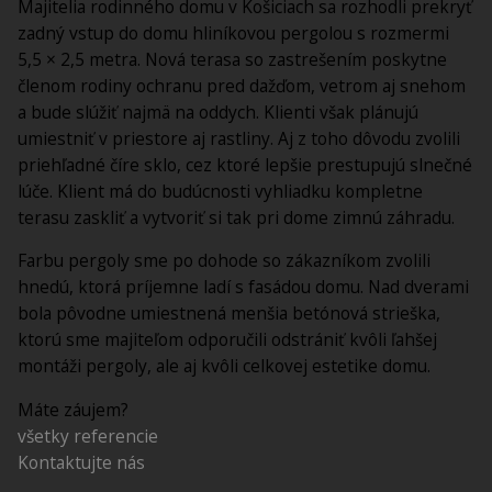
Majitelia rodinného domu v Košiciach sa rozhodli prekryť
zadný vstup do domu hliníkovou pergolou s rozmermi
5,5 × 2,5 metra. Nová terasa so zastrešením poskytne
členom rodiny ochranu pred dažďom, vetrom aj snehom
a bude slúžiť najmä na oddych. Klienti však plánujú
umiestniť v priestore aj rastliny. Aj z toho dôvodu zvolili
priehľadné číre sklo, cez ktoré lepšie prestupujú slnečné
lúče. Klient má do budúcnosti vyhliadku kompletne
terasu zaskliť a vytvoriť si tak pri dome zimnú záhradu.
Farbu pergoly sme po dohode so zákazníkom zvolili
hnedú, ktorá príjemne ladí s fasádou domu. Nad dverami
bola pôvodne umiestnená menšia betónová strieška,
ktorú sme majiteľom odporučili odstrániť kvôli ľahšej
montáži pergoly, ale aj kvôli celkovej estetike domu.
Máte záujem?
všetky referencie
Kontaktujte nás