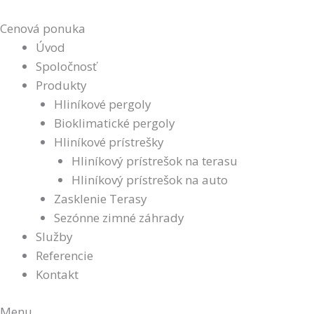
Preskočiť
na
Cenová ponuka
obsah
Úvod
Spoločnosť
Produkty
Hliníkové pergoly
Bioklimatické pergoly
Hliníkové prístrešky
Hliníkový prístrešok na terasu
Hliníkový prístrešok na auto
Zasklenie Terasy
Sezónne zimné záhrady
Služby
Referencie
Kontakt
Menu