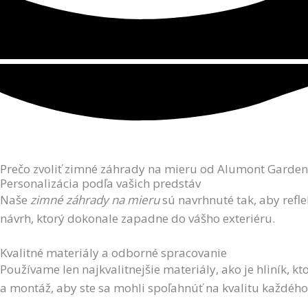
Prečo zvoliť zimné záhrady na mieru od Alumont Garden
Personalizácia podľa vašich predstáv
Naše
zimné záhrady na mieru
sú navrhnuté tak, aby refle
návrh, ktorý dokonale zapadne do vášho exteriéru.
Kvalitné materiály a odborné spracovanie
Používame len najkvalitnejšie materiály, ako je hliník, 
a montáž, aby ste sa mohli spoľahnúť na kvalitu každého