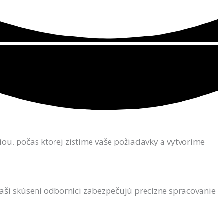
ciou, počas ktorej zistíme vaše požiadavky a vytvoríme
 Naši skúsení odborníci zabezpečujú precízne spracovanie