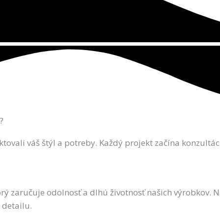
?
ktovali váš štýl a potreby. Každý projekt začína konzultá
ktorý zaručuje odolnosť a dlhú životnosť našich výrobkov.
 detailu.