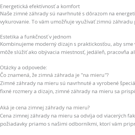
Energetická efektívnosť a komfort
Naše zimné záhrady sú navrhnuté s dôrazom na energetick
vykurovanie. To vám umožňuje využívať zimnú záhradu p
Estetika a funkčnosť v jednom
Kombinujeme moderný dizajn s praktickosťou, aby sme vám
môže slúžiť ako obývacia miestnosť, jedáleň, pracovňa a
Otázky a odpovede:
Čo znamená, že zimná záhrada je "na mieru"?
Zimné záhrady na mieru sú navrhnuté a vyrobené špeciál
fixné rozmery a dizajn, zimné záhrady na mieru sa pri
Aká je cena zimnej záhrady na mieru?
Cena zimnej záhrady na mieru sa odvíja od viacerých fakto
požiadavky priamo s našimi odborníkmi, ktorí vám prip