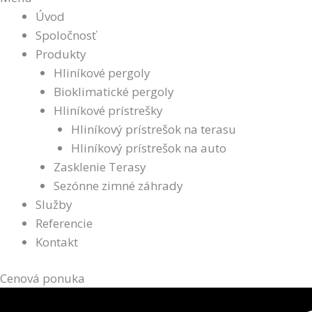
Úvod
Spoločnosť
Produkty
Hliníkové pergoly
Bioklimatické pergoly
Hliníkové prístrešky
Hliníkový prístrešok na terasu
Hliníkový prístrešok na auto
Zasklenie Terasy
Sezónne zimné záhrady
Služby
Referencie
Kontakt
Cenová ponuka