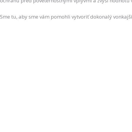
ochranu pred poveternostnými vplyvmi a zvýši hodnotu v
Sme tu, aby sme vám pomohli vytvoriť dokonalý vonkajší