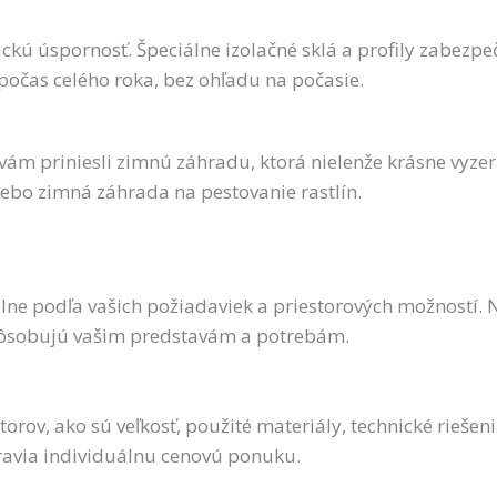
ú úspornosť. Špeciálne izolačné sklá a profily zabezpeču
očas celého roka, bez ohľadu na počasie.
 priniesli zimnú záhradu, ktorá nielenže krásne vyzerá, 
lebo zimná záhrada na pestovanie rastlín.
ne podľa vašich požiadaviek a priestorových možností. N
spôsobujú vašim predstavám a potrebám.
rov, ako sú veľkosť, použité materiály, technické riešeni
ravia individuálnu cenovú ponuku.