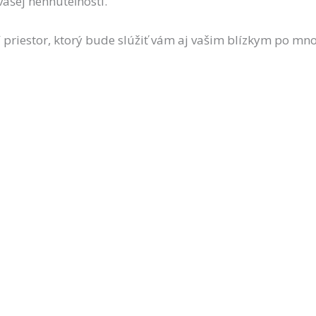
ašej nehnuteľnosti.
 priestor, ktorý bude slúžiť vám aj vašim blízkym po mn