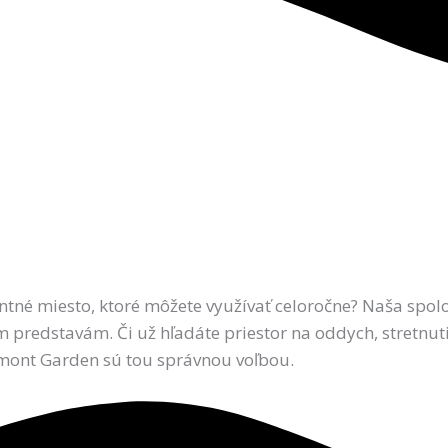
ntné miesto, ktoré môžete využívať celoročne? Naša spol
 predstavám. Či už hľadáte priestor na oddych, stretnuti
ont Garden sú tou správnou voľbou.