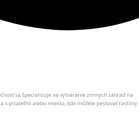
očnosť sa špecializuje na vytváranie zimných záhrad na
a s priateľmi alebo miesto, kde môžete pestovať rastliny