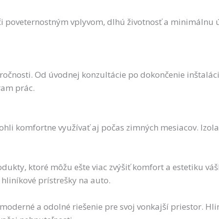
 poveternostným vplyvom, dlhú životnosť a minimálnu údr
ročnosti. Od úvodnej konzultácie po dokončenie inštaláci
ram prác.
mohli komfortne využívať aj počas zimných mesiacov. Izo
kty, ktoré môžu ešte viac zvýšiť komfort a estetiku váš
a
hliníkové prístrešky na auto
.
 moderné a odolné riešenie pre svoj vonkajší priestor. Hl