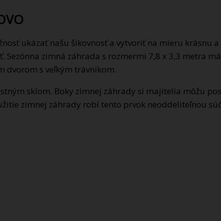
NOVO
žnosť ukázať našu šikovnosť a vytvoriť na mieru krásnu 
dosť. Sezónna zimná záhrada s rozmermi 7,8 x 3,3 metra má
 dvorom s veľkým trávnikom.
ným sklom. Boky zimnej záhrady si majitelia môžu posúv
yužitie zimnej záhrady robí tento prvok neoddeliteľnou 