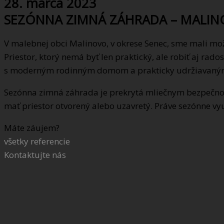
28. marca 2023
SEZÓNNA ZIMNÁ ZÁHRADA – MALI
V malebnej obci Malinovo, v okrese Senec, sme mali mo
Priestor, ktorý nemá byť len praktický, ale robiť aj ra
s moderným rodinným domom a prakticky udržiavaným
Sezónna zimná záhrada je prekrytá mliečnym bezpečnost
mať priestor otvorený alebo uzavretý. Práve sezónne v
Máte záujem?
všetky referencie
Kontaktujte nás