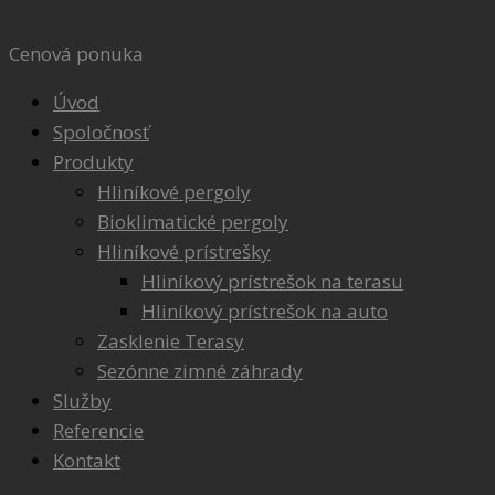
Preskočiť
na
Cenová ponuka
obsah
Úvod
Spoločnosť
Produkty
Hliníkové pergoly
Bioklimatické pergoly
Hliníkové prístrešky
Hliníkový prístrešok na terasu
Hliníkový prístrešok na auto
Zasklenie Terasy
Sezónne zimné záhrady
Služby
Referencie
Kontakt