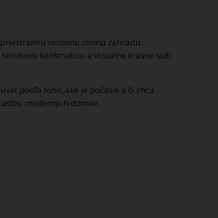
a priestrannú sezónnu zimnú záhradu.
 hliníkovú konštrukciu a vizuálne krásne ladí
ať podľa toho, aké je počasie a či chcú
súčasťou moderných domov.